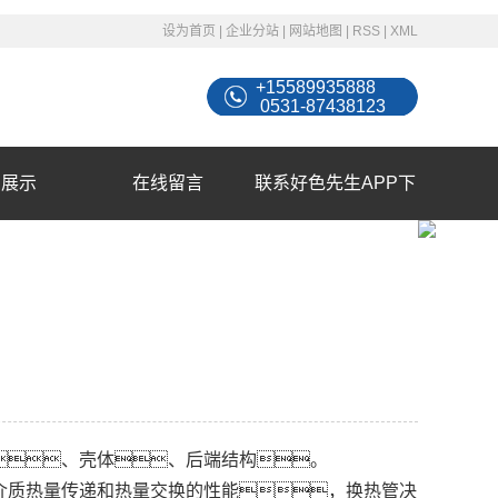
设为首页
|
企业分站
|
网站地图
|
RSS
|
XML
+15589935888
0531-87438123
例展示
在线留言
联系好色先生APP下
载苹果手机安装
、壳体、后端结构。
介质热量传递和热量交换的性能，换热管决