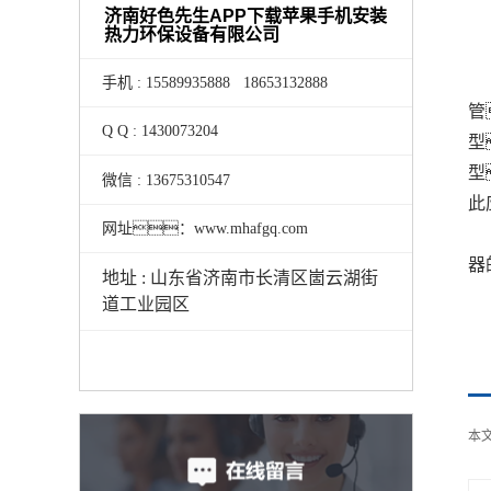
济南好色先生APP下载苹果手机安装
热力环保设备有限公司
手机 : 15589935888 18653132888
管
Q Q : 1430073204
型
型
微信 : 13675310547
此
网址：www.mhafgq.com
器
地址 : 山东省济南市长清区崮云湖街
道工业园区
本