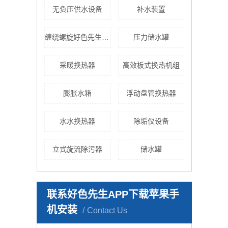
无负压供水设备
补水装置
缠绕螺旋好色先生TV黄色
压力储水罐
采暖换热器
高效板式换热机组
膨胀水箱
浮动盘管换热器
水水换热器
除垢仪设备
立式旋流除污器
储水罐
联系好色先生APP下载苹果手
机安装
Contact Us