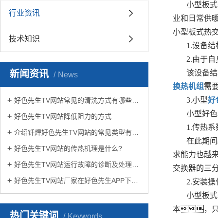
小型板式
行业资讯
业和日常供
小型板式热
技术知识
1.设备
2.由于
新闻资讯
该设备结
News
换热机组
需
3.小型
好
好色先生TV网站常见的清洗方式有哪些？
小型好色
好色先生TV网站降低阻力的方式
1.传热
介绍钎焊好色先生TV网站的常见类型有哪些
在此期间
好色先生TV网站的传热机理是什么?
求能力也越
好色先生TV网站运行故障的诊断及处理方法
交换器的三
好色先生TV网站厂家在好色先生APP下载苹果手机安装生活中有哪些作用？
2.安装
小型板式
本，
热门关键词
Keywords