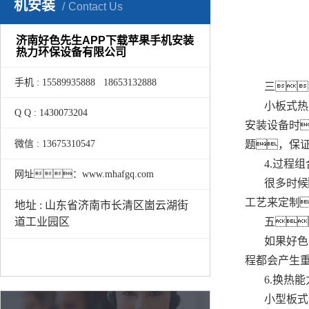
机安装
Contact Us
济南好色先生APP下载苹果手机安装
热力环保设备有限公司
手机 : 15589935888 18653132888
三
小板式热
Q Q : 1430073204
安装设备时
微信 : 13675310547
题，保
4.过程
网址：www.mhafgq.com
很多时候
工艺来定制
地址 : 山东省济南市长清区崮云湖街
五
道工业园区
如果好色
程都会产生
6.换热
小型板式