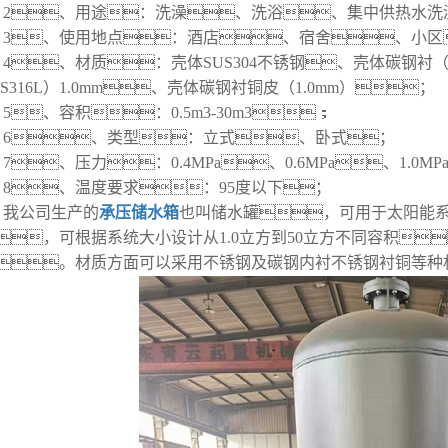
2、用途：洗澡、洗浴、集中供热水洗
3、使用地点：酒店、宿舍、小区
4、材质：壳体SUS304不锈钢、壳体碳钢衬（复
US316L）1.0mm、壳体碳钢衬铜皮（1.0mm）；
5、容积：0.5m3-30m3；
6、类型：立式、卧式；
7、压力：0.4MPa、0.6MPa、1.0MP
8、温度要求：95度以下；
我公司生产的
承压储水箱
也叫储水罐，可用于太阳能
，可根据系统大小设计从1.0立方到50立方不同容积
。材质方面可以采用不锈钢及碳钢内衬不锈钢衬铜等种