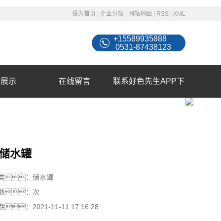
设为首页
|
企业分站
|
网站地图
|
RSS
|
XML
+15589935888
0531-87438123
例展示
在线留言
联系好色先生APP下
载苹果手机安装
储水罐
类：
储水罐
数：
次
期：
2021-11-11 17:16:28