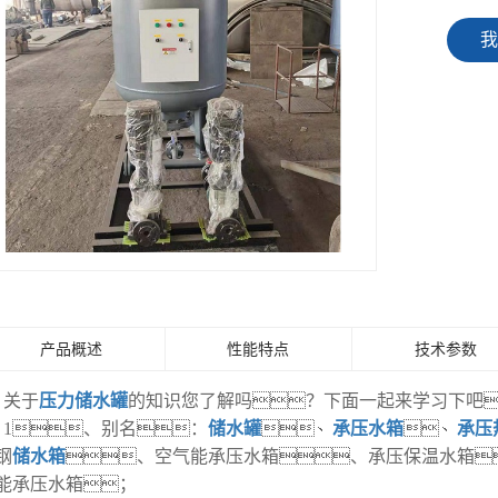
我
产品概述
性能特点
技术参数
关于
压力储水罐
的知识您了解吗？下面一起来学习下吧
1、别名：
储水罐
、
承压水箱
、
承压
钢
储水箱
、空气能承压水箱、承压保温水箱
能承压水箱；