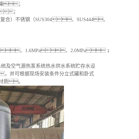
澡；
；
合）不锈钢（SUS304、SUS444、
a、1.6MPa、2.0MPa；
系统及空气源热泵系统热水供水系统贮存水设
，并可根据现场安装条件分立式罐和卧式
材质。