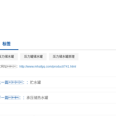
标签
压力储水罐
压力罐储水罐
压力储水罐原理
文网址：
http://www.mhafgq.com/product/741.html
上一篇：
贮水罐
下一篇：
承压储热水罐