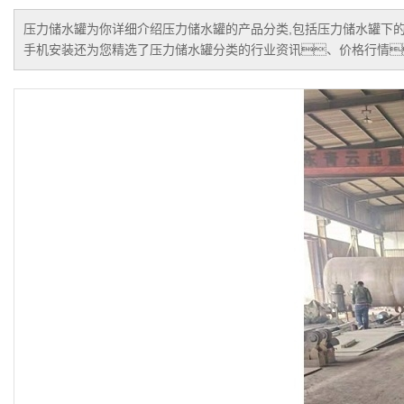
压力储水罐
为你详细介绍
压力储水罐
的产品分类,包括
压力储水罐
下
手机安装还为您精选了
压力储水罐
分类的行业资讯、价格行情