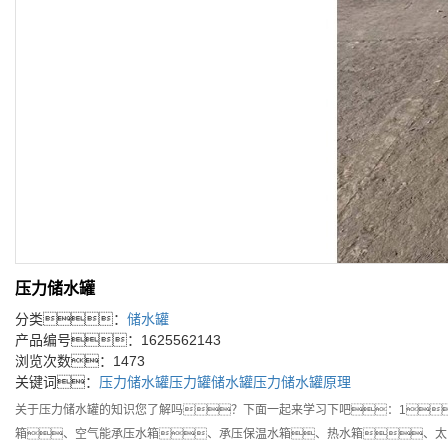
压力储水罐
分类：
储水罐
产品编号：1625562143
浏览次数：1473
关键词：
压力储水罐
压力罐储水罐
压力储水罐原理
关于压力储水罐的知识您了解吗？下面一起来学习下吧：1
箱、空气能承压水箱、承压保温水箱、热水箱、太